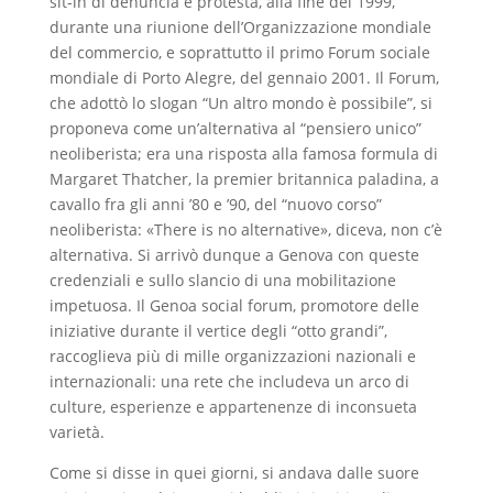
sit-in di denuncia e protesta, alla fine del 1999,
durante una riunione dell’Organizzazione mondiale
del commercio, e soprattutto il primo Forum sociale
mondiale di Porto Alegre, del gennaio 2001. Il Forum,
che adottò lo slogan “Un altro mondo è possibile”, si
proponeva come un’alternativa al “pensiero unico”
neoliberista; era una risposta alla famosa formula di
Margaret Thatcher, la premier britannica paladina, a
cavallo fra gli anni ’80 e ’90, del “nuovo corso”
neoliberista: «There is no alternative», diceva, non c’è
alternativa. Si arrivò dunque a Genova con queste
credenziali e sullo slancio di una mobilitazione
impetuosa. Il Genoa social forum, promotore delle
iniziative durante il vertice degli “otto grandi”,
raccoglieva più di mille organizzazioni nazionali e
internazionali: una rete che includeva un arco di
culture, esperienze e appartenenze di inconsueta
varietà.
Come si disse in quei giorni, si andava dalle suore