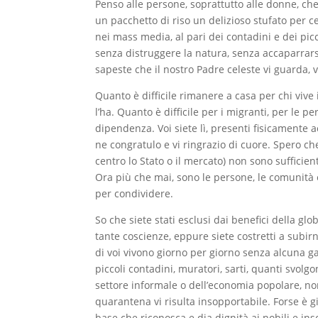
Penso alle persone, soprattutto alle donne, ch
un pacchetto di riso un delizioso stufato per 
nei mass media, al pari dei contadini e dei picc
senza distruggere la natura, senza accaparrarsen
sapeste che il nostro Padre celeste vi guarda, v
Quanto è difficile rimanere a casa per chi vive
l’ha. Quanto è difficile per i migranti, per le 
dipendenza. Voi siete lì, presenti fisicamente 
ne congratulo e vi ringrazio di cuore. Spero c
centro lo Stato o il mercato) non sono sufficien
Ora più che mai, sono le persone, le comunità e
per condividere.
So che siete stati esclusi dai benefici della gl
tante coscienze, eppure siete costretti a subirn
di voi vivono giorno per giorno senza alcuna gar
piccoli contadini, muratori, sarti, quanti svolgo
settore informale o dell’economia popolare, n
quarantena vi risulta insopportabile. Forse è 
base che riconosca e dia dignità ai nobili e ins