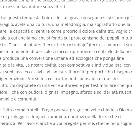
no: nessun lavoratore senza diritti.
erché questa tempesta finirà e le sue gravi conseguenze si stanno gi
sbaraglio, avete una cultura, una metodologia, ma soprattutto quella
re, la capacità di sentire come proprio il dolore dell’altro. Voglio c
le a cui aneliamo, che si fonda sul protagonismo dei popoli in tutt
 tre T per cui lottate: “tierra, techo y trabajo” (terra – compresi i su
 questo momento di pericolo ci faccia riprendere il controllo della no
e e produca una conversione umana ed ecologica che ponga fine
ità e la vita. La nostra civiltà, così competitiva e individualista, con 
i suoi lussi eccessivi e gli smisurati profitti per pochi, ha bisogno 
enerazione. Voi siete i costruttori indispensabili di questo
tto voi disponete di una voce autorevole per testimoniare che qu
azioni… che con pudore, dignità, impegno, sforzo e solidarietà riuscit
famiglie e comunità.
ll’altro come fratelli. Prego per voi, prego con voi e chiedo a Dio no
e di proteggervi lungo il cammino, dandovi quella forza che ci
peranza. Per favore, anche a voi pregate per me, che ne ho bisogno