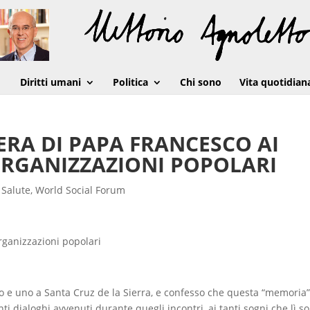
Diritti umani
Politica
Chi sono
Vita quotidian
ERA DI PAPA FRANCESCO AI
ORGANIZZAZIONI POPOLARI
,
Salute
,
World Social Forum
organizzazioni popolari
ano e uno a Santa Cruz de la Sierra, e confesso che questa “memoria
nti dialoghi avvenuti durante quegli incontri, ai tanti sogni che lì s