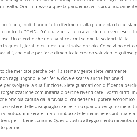
ntati realtà. Ora, in mezzo a questa pandemia, vi ricordo nuovamente
scia profonda, molti hanno fatto riferimento alla pandemia da cui sia
tta contro la COVID-19 è una guerra, allora voi siete un vero esercito
lose. Un esercito che non ha altre armi se non la solidarietà, la
o in questi giorni in cui nessuno si salva da solo. Come vi ho detto 
 sociali”, che dalle periferie dimenticate creano soluzioni dignitose p
nto che meritate perché per il sistema vigente siete veramente
 non raggiungono le periferie, dove è scarsa anche l’azione di
rse per svolgere la sua funzione. Siete guardati con diffidenza perch
l’organizzazione comunitaria o perché rivendicate i vostri diritti i
che briciola caduta dalla tavola di chi detiene il potere economico.
l persistere delle disuguaglianze persino quando vengono meno tu
non vi autocommiserate, ma vi rimboccate le maniche e continuate a
uartieri, per il bene comune. Questo vostro atteggiamento mi aiuta, m
nto per me.