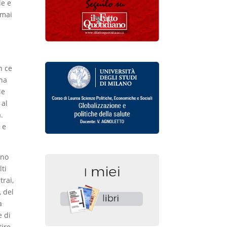
le e
 mai
o
n ce
una
Me
 al
à.
 e
ano
lti
trai,
, del
a
e di
tire