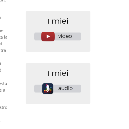
à
he
a la
oi
stra
i
di
esto
e a
stro
.