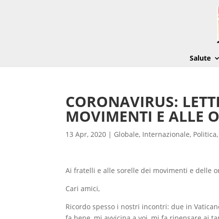
Salute
CORONAVIRUS: LETT
MOVIMENTI E ALLE 
13 Apr, 2020
|
Globale
,
Internazionale
,
Politica
Ai fratelli e alle sorelle dei movimenti e delle 
Cari amici,
Ricordo spesso i nostri incontri: due in Vatic
fa bene, mi avvicina a voi, mi fa ripensare ai ta