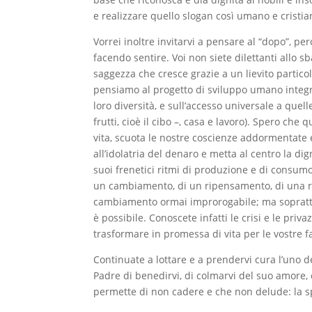
e realizzare quello slogan così umano e cristia
Vorrei inoltre invitarvi a pensare al “dopo”, p
facendo sentire. Voi non siete dilettanti allo 
saggezza che cresce grazie a un lievito particola
pensiamo al progetto di sviluppo umano integra
loro diversità, e sull’accesso universale a quelle
frutti, cioè il cibo –, casa e lavoro). Spero che
vita, scuota le nostre coscienze addormentat
all’idolatria del denaro e metta al centro la dign
suoi frenetici ritmi di produzione e di consumo, 
un cambiamento, di un ripensamento, di una rig
cambiamento ormai improrogabile; ma soprattu
è possibile. Conoscete infatti le crisi e le priv
trasformare in promessa di vita per le vostre 
Continuate a lottare e a prendervi cura l’uno de
Padre di benedirvi, di colmarvi del suo amore, 
permette di non cadere e che non delude: la s