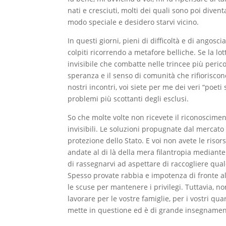
nati e cresciuti, molti dei quali sono poi dive
modo speciale e desidero starvi vicino.
In questi giorni, pieni di difficoltà e di ango
colpiti ricorrendo a metafore belliche. Se la lo
invisibile che combatte nelle trincee più perico
speranza e il senso di comunità che rifioriscon
nostri incontri, voi siete per me dei veri “poeti
problemi più scottanti degli esclusi.
So che molte volte non ricevete il riconoscime
invisibili. Le soluzioni propugnate dal mercato
protezione dello Stato. E voi non avete le riso
andate al di là della mera filantropia mediante 
di rassegnarvi ad aspettare di raccogliere qual
Spesso provate rabbia e impotenza di fronte a
le scuse per mantenere i privilegi. Tuttavia, 
lavorare per le vostre famiglie, per i vostri q
mette in questione ed è di grande insegname