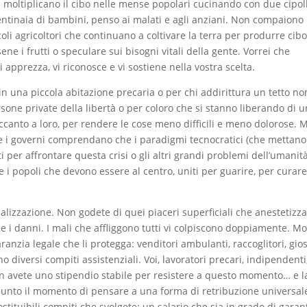
e moltiplicano il cibo nelle mense popolari cucinando con due cipol
centinaia di bambini, penso ai malati e agli anziani. Non compaiono
oli agricoltori che continuano a coltivare la terra per produrre cib
e i frutti o speculare sui bisogni vitali della gente. Vorrei che
i apprezza, vi riconosce e vi sostiene nella vostra scelta.
 in una piccola abitazione precaria o per chi addirittura un tetto no
persone private della libertà o per coloro che si stanno liberando di 
accanto a loro, per rendere le cose meno difficili e meno dolorose. 
he i governi comprendano che i paradigmi tecnocratici (che mettano
ti per affrontare questa crisi o gli altri grandi problemi dell’umanit
 i popoli che devono essere al centro, uniti per guarire, per curare
obalizzazione. Non godete di quei piaceri superficiali che anestetizz
e i danni. I mali che affliggono tutti vi colpiscono doppiamente. Mo
anzia legale che li protegga: venditori ambulanti, raccoglitori, gios
no diversi compiti assistenziali. Voi, lavoratori precari, indipendenti
on avete uno stipendio stabile per resistere a questo momento… e l
giunto il momento di pensare a una forma di retribuzione universal
ostituibili compiti che svolgete; un salario che sia in grado di garan