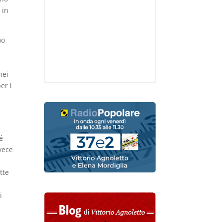
 in
mo
nei
er i
é
nvece
tte
i