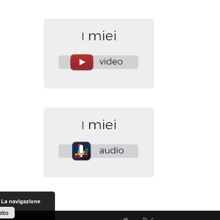
. La navigazione
ito