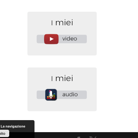
. La navigazione
ito