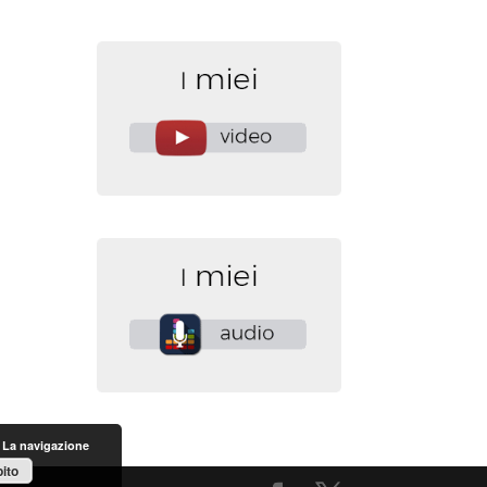
. La navigazione
ito