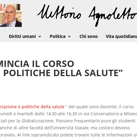
Diritti umani
Politica
Chi sono
Vita quotidian
MINCIA IL CORSO
 POLITICHE DELLA SALUTE”
zzazione e politiche della salute
” del quale sono docente; il corso
 lunedì e martedì dalle 14,30 alle 16,30 in via Conservatorio a Milan
ciali per la Globalizzazione. Possono frequentarlo pure gli studenti
e anche di altre facoltà dell’Università Statale, ma costoro devono
rovato. Al link sopraindicato potete trovare tutte le informazioni ut