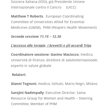
Svizzera Italiana (IOSI), già Presidente Unione
Internazionale contro il Cancro (UICC)
Matthew T Roberts
,
European Coordinating
Committee of Universities Allied for Essential
Medicines (UAEM), PHM (People’s Health Movement)
Seconda sessione 11,15 – 12,30
L’accesso alle terapie, i brevetti e gli accordi Trips
Coordinatore sessione: Gavino Maciocco
,
medico,
Università di Firenze, direttore di
saluteinternazionale
,
esperto in salute globale
Relatori:
Gianni Tognoni
,
medico, Istituto. Mario Negri, Milano
Sarojini Nadimpally
,
Executive Director, Sama
Resource Group for Women and Health – Steering
Committee, Member of PHM