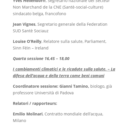
Yves Hellendorff
,
Segretario nazionale del Secteur
Non Marchand de la CNE (Santè-social-culture)
sindacato belga, francofono
Jean Vignes
,
Segretario generale della Federation
SUD Santè Sociauz
Louise O’Reilly
,
Relatore sulla salute,
Parliament,
Sinn Féin – Ireland
Quarta sessione 16,45 – 18,00
I cambiamenti climatici e le ricadute sulla salute. – La
difesa dell’acqua e della terra come beni comuni
Coordinatore sessione: Gianni Tamino,
biologo, già
professore Università di Padova
Relatori / rapporteurs:
Emilio Molinari
,
Contratto mondiale dell’acqua,
Milano