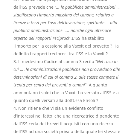
dall’ISS prevede che
“… le pubbliche amministrazioni …
stabiliscono l’importo massimo del canone, relativo a
licenze a terzi per l’uso dell’invenzione, spettante … alla
pubblica amministrazione ….. nonché ogni ulteriore
aspetto dei rapporti reciproci
”.
L’ISS ha stabilito
l’importo per la cessione alla Vaxxit del brevetto ? Ha
definito i rapporti reciproci tra l’ISS e la Vaxxit ?
Il medesimo Codice al comma 3 recita “
Nel caso in
cui … .le amministrazioni pubbliche non provvedano alle
determinazioni di cui al comma 2, alle stesse compete il
trenta per cento dei proventi o canoni
”.
A quanto
ammontano i soldi che la Vaxxit ha versato all’ISS e a
quanto quelli versati alla dottt.ssa Ensoli ?
Non ritiene che vi sia un evidente conflitto
d’interessi nel fatto che una ricercatrice dipendente
dall’ISS ceda dei brevetti acquisiti con una ricerca
dell’ISS ad una società privata della quale lei stessa è