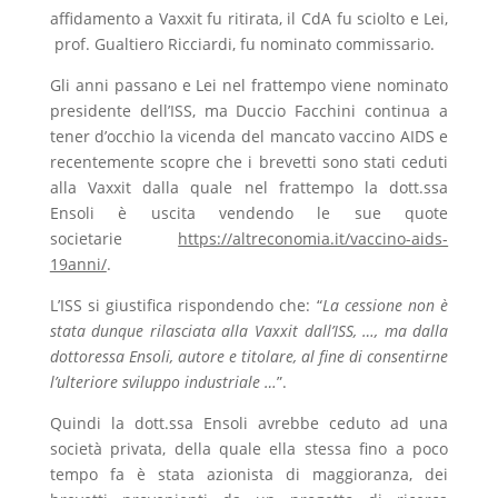
affidamento a Vaxxit fu ritirata, il CdA fu sciolto e Lei,
prof. Gualtiero Ricciardi, fu nominato commissario.
Gli anni passano e Lei nel frattempo viene nominato
presidente dell’ISS, ma Duccio Facchini continua a
tener d’occhio la vicenda del mancato vaccino AIDS e
recentemente scopre che i brevetti sono stati ceduti
alla Vaxxit dalla quale nel frattempo la dott.ssa
Ensoli è uscita vendendo le sue quote
societarie
https://altreconomia.it/vaccino-aids-
19anni/
.
L’ISS si giustifica rispondendo che:
“
La cessione non è
stata dunque rilasciata alla Vaxxit dall’ISS, …, ma dalla
dottoressa Ensoli, autore e titolare, al fine di consentirne
l’ulteriore sviluppo industriale …
”.
Quindi la dott.ssa Ensoli avrebbe ceduto ad una
società privata, della quale ella stessa fino a poco
tempo fa è stata azionista di maggioranza, dei