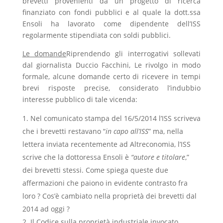
brevetti provenienti da un progetto di ricerca
finanziato con fondi pubblici e al quale la dott.ssa
Ensoli ha lavorato come dipendente dell’ISS
regolarmente stipendiata con soldi pubblici.
Le domande
Riprendendo gli interrogativi sollevati
dal giornalista Duccio Facchini, Le rivolgo in modo
formale, alcune domande certo di ricevere in tempi
brevi risposte precise, considerato l’indubbio
interesse pubblico di tale vicenda:
Nel comunicato stampa del 16/5/2014 l’ISS scriveva
che i brevetti restavano “
in capo all’ISS
” ma, nella
lettera inviata recentemente ad Altreconomia, l’ISS
scrive che la
dottoressa Ensoli è
“autore e titolare
,”
dei brevetti stessi. Come spiega queste due
affermazioni che paiono in evidente contrasto fra
loro ? Cos’è cambiato nella proprietà dei brevetti dal
2014 ad oggi ?
Il Codice sulla proprietà industriale invocato