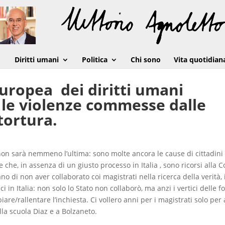
Diritti umani
Politica
Chi sono
Vita quotidian
Europea dei diritti umani
r le violenze commesse dalle
 tortura.
non sarà nemmeno l’ultima: sono molte ancora le cause di cittadini
 che, in assenza di un giusto processo in Italia , sono ricorsi alla C
o di non aver collaborato coi magistrati nella ricerca della verità, 
n Italia: non solo lo Stato non collaborò, ma anzi i vertici delle f
iare/rallentare l’inchiesta. Ci vollero anni per i magistrati solo per
alla scuola Diaz e a Bolzaneto.