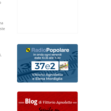
o
 ma
iste
,