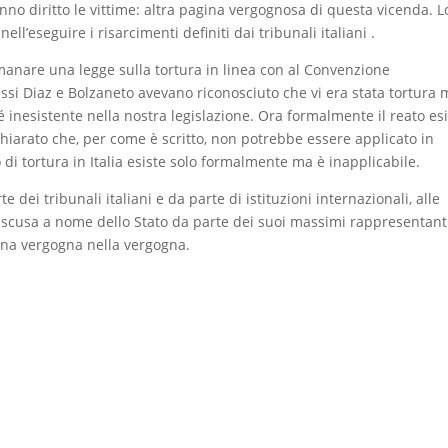
anno diritto le vittime: altra pagina vergognosa di questa vicenda. L
nell’eseguire i risarcimenti definiti dai tribunali italiani .
 emanare una legge sulla tortura in linea con al Convenzione
cessi Diaz e Bolzaneto avevano riconosciuto che vi era stata tortura
 inesistente nella nostra legislazione. Ora formalmente il reato es
chiarato che, per come è scritto, non potrebbe essere applicato in
to di tortura in Italia esiste solo formalmente ma è inapplicabile.
 dei tribunali italiani e da parte di istituzioni internazionali, alle
 scusa a nome dello Stato da parte dei suoi massimi rappresentanti
 Una vergogna nella vergogna.