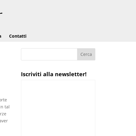
a
Contatti
Iscriviti alla newsletter!
orte
in tal
orze
 aver