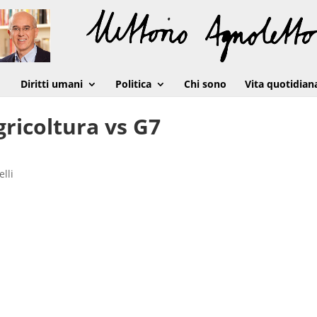
Diritti umani
Politica
Chi sono
Vita quotidian
ricoltura vs G7
lli