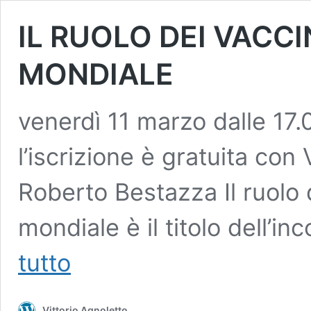
IL RUOLO DEI VACC
MONDIALE
venerdì 11 marzo dalle 17.0
l’iscrizione è gratuita con
Roberto Bestazza Il ruolo d
mondiale è il titolo dell’i
IL
tutto
RUOLO
DEI
VACCINI
Vittorio Agnoletto
NELLA